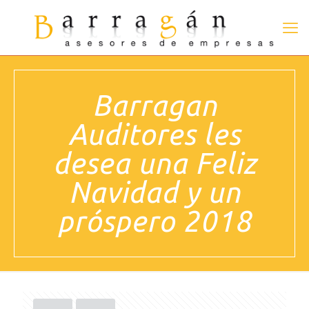
Barragan
Auditores les
desea una Feliz
Navidad y un
próspero 2018