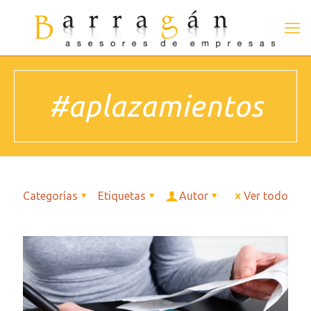
#aplazamientos
Categorías
Etiquetas
Autor
Ver todo