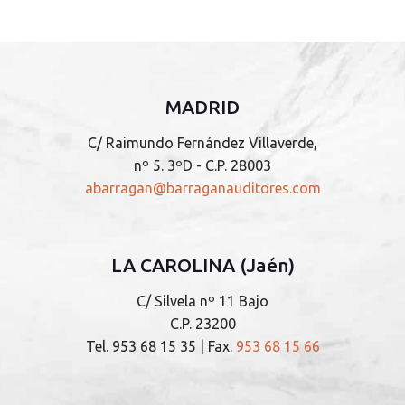
MADRID
C/ Raimundo Fernández Villaverde,
nº 5. 3ºD - C.P. 28003
abarragan@barraganauditores.com
LA CAROLINA (Jaén)
C/ Silvela nº 11 Bajo
C.P. 23200
Tel.
953 68 15 35
| Fax.
953 68 15 66