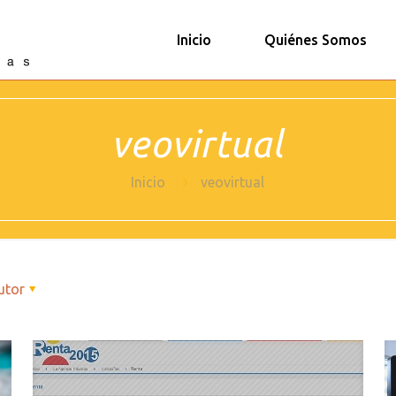
Inicio
Quiénes Somos
veovirtual
Inicio
veovirtual
utor