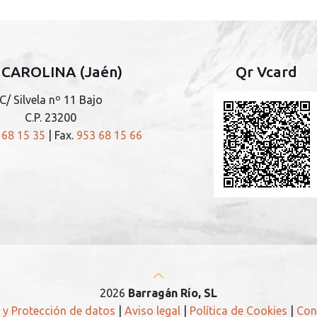
 CAROLINA (Jaén)
Qr Vcard
C/ Silvela nº 11 Bajo
C.P. 23200
 68 15 35
| Fax.
953 68 15 66
2026
Barragán Río, SL
d y Protección de datos
|
Aviso legal
|
Política de Cookies
|
Con