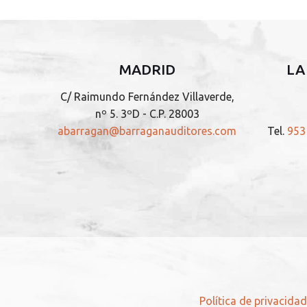
MADRID
LA
C/ Raimundo Fernández Villaverde,
nº 5. 3ºD - C.P. 28003
abarragan@barraganauditores.com
Tel.
953
Política de privacida